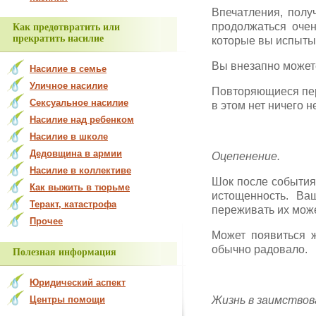
Впечатления, полу
продолжаться очен
Как предотвратить или
прекратить насилие
которые вы испыты
Вы внезапно можете
Насилие в семье
Уличное насилие
Повторяющиеся пер
Сексуальное насилие
в этом нет ничего 
Насилие над ребенком
Насилие в школе
Дедовщина в армии
Оцепенение.
Насилие в коллективе
Шок после события
Как выжить в тюрьме
истощенность. Ва
Теракт, катастрофа
переживать их мож
Прочее
Может появиться ж
обычно радовало.
Полезная информация
Юридический аспект
Центры помощи
Жизнь в заимствов