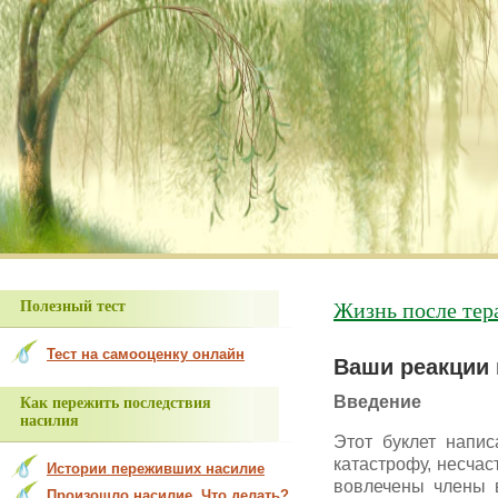
В разделе «Просьбы о помощи» мног
Жизнь после тер
Полезный тест
Тест на самооценку онлайн
Ваши реакции 
Введение
Как пережить последствия
насилия
Этот буклет напи
катастрофу, несчас
Истории переживших насилие
вовлечены члены 
Произошло насилие. Что делать?