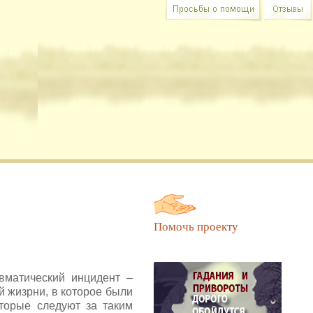
ашем участии и совете.
Помочь проекту
вматический инцидент –
й жизрни, в которое были
торые следуют за таким