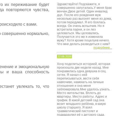
то их переживание будет
Здравствуйте! Подскажите, я
совершенно запуталась.У меня брак
да повторяются чувства,
венчан.Двое детей. Один инвалид
дцп. После его рождения муж
несколько раз выгонят меня из дома,
потом передумал. Я его боялась
происходило с вами.
всегда. Он очень вспылчив. Но я
встретила парня, и он лез
о совершенно нормально,
целоваться. Мы целовались.
Получается это же я изменила
мужу? Хотя кроме поцелуев ничего.
Что мне делать разводиться с ним?
подробнее...
22.06.2026
Хочу поделиться историей, которая
пенение и эмоциональную
произошла две недели назад. Мне
понравилась одна девушка в соц.
ны и ваша способность
сетях. Я начал с ней
переписываться, вести себя
навязчиво, намекать на личные
отношения и она меня
станет увлекать то, что
заблокировала.Мне удалось узнать.
Место жительства. Вплоть до
квартиры. Место работы. Адрес и
график. В какой детский сад она
возит младшего ребёнка, в какую
школу старшего. Я взял
травматический пистолет и
подкараулил её у детского сада.