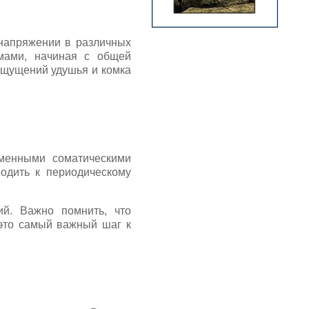
напряжении в различных
омами, начиная с общей
ощущений удушья и комка
менными соматическими
водить к периодическому
ий. Важно помнить, что
 это самый важный шаг к