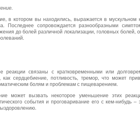
ение.
е, в котором вы находились, выражается в мускульном 
ла. Последнее сопровождается разнообразными симпт
яжения до болей различной локализации, головных болей, 
болеваний.
е реакции связаны с кратковременными или долговре
, как сердцебиение, потливость, тремор, что может при
соматическим болям и проблемам с пищеварением.
ние может вызвать некоторое уменьшение этих реакц
тического события и проговаривание его с кем-нибудь –
выздоровлению.