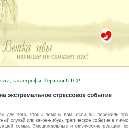
о историй, авторы которых остро нуждаются в В
акта, катастрофы. Терапия ПТСР
на экстремальное стрессовое событие
сан для того, чтобы помочь вам, если вы пережили тра
тный случай или какое-нибудь трагическое событие в лично
вашей семьи. Эмоциональные и физические реакции, ко