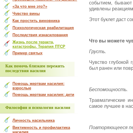
событием, бывают
«За что мне это?»
удивлены реакциям
Чувство вины
Этот буклет даст с
Как простить виновника
Психологическая реабилитация
Последствия изнасилования
Что вы можете чу
Жизнь после теракта,
катастрофы. Терапия ПТСР
Грусть.
Пример святых
Чувство глубокой г
Как помочь близким пережить
был ранен или пов
последствия насилия
Помощь жертвам насилия:
взрослые
Беспомощность.
Помощь жертвам насилия: дети
Травматические и
самое лучшее в нас
Философия и психология насилия
Личность насильника
Повторяющееся пе
Виктимность и профилактика
насилия