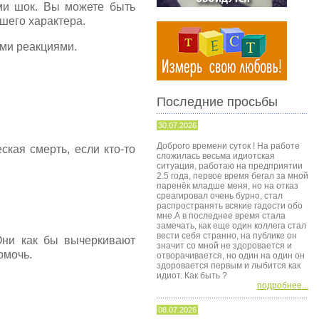
ми шок. Вы можете быть
шего характера.
ими реакциями.
Последние просьбы
30.07.2026
Доброго времени суток ! На работе
ская смерть, если кто-то
сложилась весьма идиотская
ситуация, работаю на предприятии
2.5 года, первое время бегал за мной
паренёк младше меня, но на отказ
среагировал очень бурно, стал
распространять всякие гадости обо
мне.А в последнее время стала
замечать, как еще один коллега стал
вести себя странно, на публике он
Они как бы вычеркивают
значит со мной не здоровается и
омочь.
отворачивается, но один на один он
здоровается первым и лыбится как
идиот. Как быть ?
подробнее...
08.07.2026