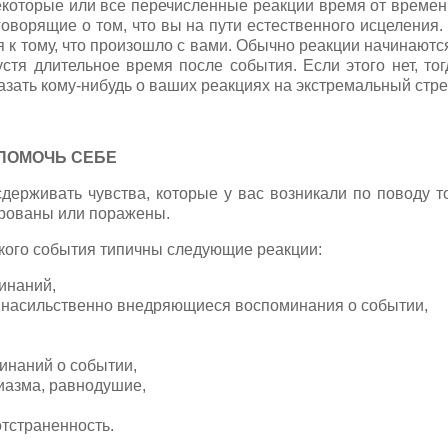
екоторые или все перечисленные реакции время от времен
 говорящие о том, что вы на пути естественного исцеления
 к тому, что произошло с вами. Обычно реакции начинают
устя длительное время после события. Если этого нет, то
азать кому-нибудь о ваших реакциях на экстремальный стре
 ПОМОЧЬ СЕБЕ
держивать чувства, которые у вас возникали по поводу то
рованы или поражены.
кого события типичны следующие реакции:
инаний,
 насильственно внедряющиеся воспоминания о событии,
инаний о событии,
зиазма, равнодушие,
тстраненность.