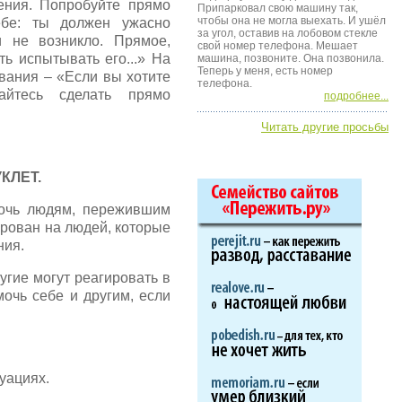
ения. Попробуйте прямо
Припарковал свою машину так,
чтобы она не могла выехать. И ушёл
себе: ты должен ужасно
за угол, оставив на лобовом стекле
и не возникло. Прямое,
свой номер телефона. Мешает
ь испытывать его...» На
машина, позвоните. Она позвонила.
Теперь у меня, есть номер
вания – «Если вы хотите
телефона.
тайтесь сделать прямо
подробнее...
Читать другие просьбы
КЛЕТ.
мочь людям, пережившим
рован на людей, которые
ния.
угие могут реагировать в
очь себе и другим, если
ациях.