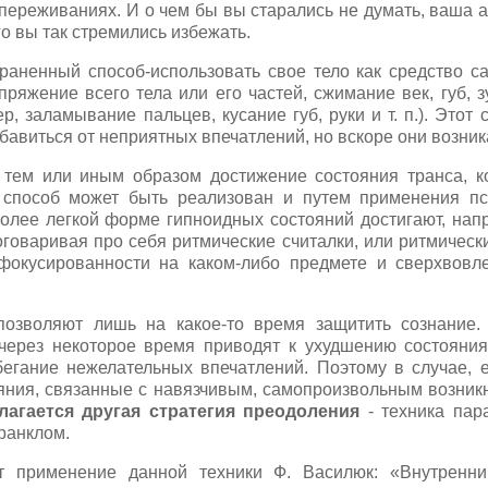
переживаниях. И о чем бы вы старались не думать, ваша 
го вы так стремились избежать.
траненный способ-использовать свое тело как средство с
яжение всего тела или его частей, сжимание век, губ, зу
р, заламывание пальцев, кусание губ, руки и т. п.). Этот 
бавиться от неприятных впечатлений, но вскоре они возник
- тем или иным образом достижение состояния транса, к
т способ может быть реализован и путем применения пс
 более легкой форме гипноидных состояний достигают, на
говаривая про себя ритмические считалки, или ритмическ
сфокусированности на каком-либо предмете и сверхвовл
позволяют лишь на какое-то время защитить сознание
ерез некоторое время приводят к ухудшению состояния 
егание нежелательных впечатлений. Поэтому в случае, 
яния, связанные с навязчивым, самопроизвольным возни
лагается другая стратегия преодоления
- техника пар
ранклом.
т применение данной техники Ф. Василюк: «Внутренни