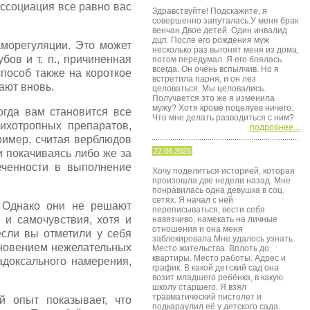
ассоциация все равно вас
Здравствуйте! Подскажите, я
совершенно запуталась.У меня брак
венчан.Двое детей. Один инвалид
дцп. После его рождения муж
аморегуляции. Это может
несколько раз выгонят меня из дома,
бов и т. п., причиненная
потом передумал. Я его боялась
всегда. Он очень вспылчив. Но я
способ также на короткое
встретила парня, и он лез
ают вновь.
целоваться. Мы целовались.
Получается это же я изменила
мужу? Хотя кроме поцелуев ничего.
огда вам становится все
Что мне делать разводиться с ним?
ихотропных препаратов,
подробнее...
пример, считая верблюдов
22.06.2026
и покачиваясь либо же за
еченности в выполнение
Хочу поделиться историей, которая
произошла две недели назад. Мне
понравилась одна девушка в соц.
сетях. Я начал с ней
. Однако они не решают
переписываться, вести себя
и самочувствия, хотя и
навязчиво, намекать на личные
отношения и она меня
если вы отметили у себя
заблокировала.Мне удалось узнать.
кновением нежелательных
Место жительства. Вплоть до
квартиры. Место работы. Адрес и
адоксального намерения,
график. В какой детский сад она
возит младшего ребёнка, в какую
школу старшего. Я взял
травматический пистолет и
й опыт показывает, что
подкараулил её у детского сада.