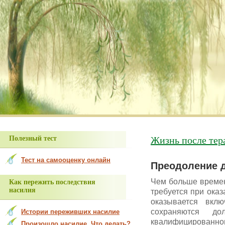
В разделе «Просьбы о помощи» 
Жизнь после тер
Полезный тест
Тест на самооценку онлайн
Преодоление д
Чем больше времен
Как пережить последствия
насилия
требуется при оказ
оказывается вкл
сохраняются до
Истории переживших насилие
квалифицированно
Произошло насилие. Что делать?