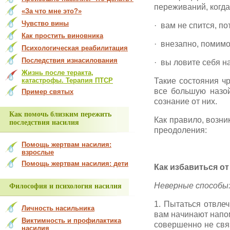
переживаний, когда
«За что мне это?»
Чувство вины
· вам не спится, п
Как простить виновника
· внезапно, помимо
Психологическая реабилитация
Последствия изнасилования
· вы ловите себя на
Жизнь после теракта,
катастрофы. Терапия ПТСР
Такие состояния ч
все большую назой
Пример святых
сознание от них.
Как помочь близким пережить
Как правило, возни
последствия насилия
преодоления:
Помощь жертвам насилия:
взрослые
Помощь жертвам насилия: дети
Как избавиться о
Неверные способы
Философия и психология насилия
1. Пытаться отвле
Личность насильника
вам начинают напом
Виктимность и профилактика
совершенно не свя
насилия