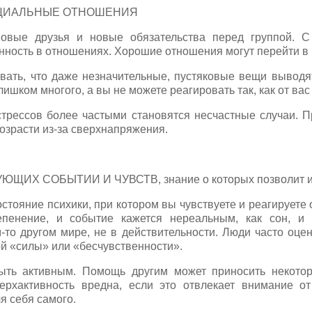
ЦИАЛЬНЫЕ ОТНОШЕНИЯ
новые друзья и новые обязательства перед группой. С
нность в отношениях. Хорошие отношения могут перейти в
вать, что даже незначительные, пустяковые вещи выводят 
ишком многого, а вы не можете реагировать так, как от вас 
стрессов более частыми становятся несчастные случаи. Пр
озрасти из-за сверхнапряжения.
ИХ СОБЫТИИ И ЧУВСТВ, знание о которых позволит их 
ояние психики, при котором вы чувствуете и реагируете 
епенение, и событие кажется нереальным, как сон, и в
-то другом мире, не в действительности. Люди часто оце
й «силы» или «бесчувственности».
ь активным. Помощь другим может приносить некотор
верхактивность вредна, если это отвлекает внимание о
я себя самого.