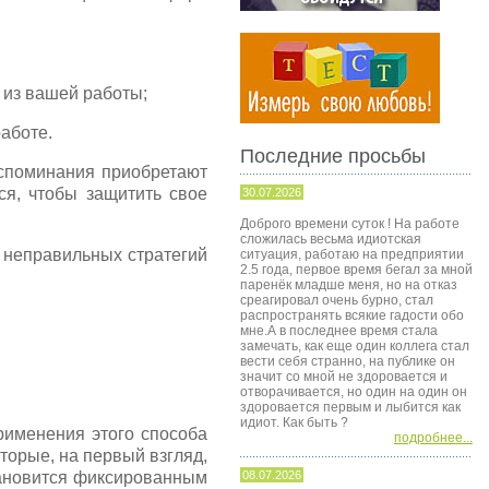
 из вашей работы;
работе.
Последние просьбы
оспоминания приобретают
ся, чтобы защитить свое
30.07.2026
Доброго времени суток ! На работе
сложилась весьма идиотская
з неправильных стратегий
ситуация, работаю на предприятии
2.5 года, первое время бегал за мной
паренёк младше меня, но на отказ
среагировал очень бурно, стал
распространять всякие гадости обо
мне.А в последнее время стала
замечать, как еще один коллега стал
вести себя странно, на публике он
значит со мной не здоровается и
отворачивается, но один на один он
здоровается первым и лыбится как
идиот. Как быть ?
рименения этого способа
подробнее...
торые, на первый взгляд,
ановится фиксированным
08.07.2026