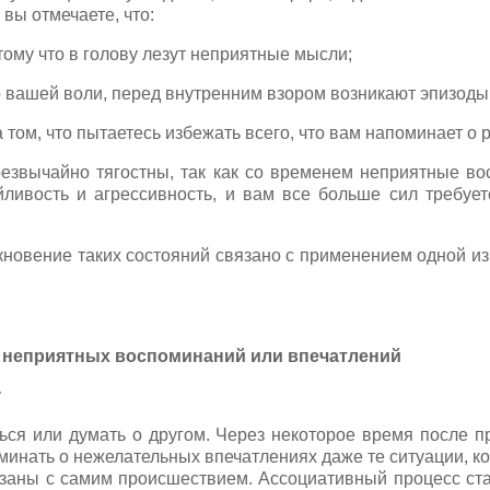
 вы отмечаете, что:
отому что в голову лезут неприятные мысли;
 вашей воли, перед внутренним взором возникают эпизоды
 том, что пытаетесь избежать всего, что вам напоминает о 
резвычайно тягостны, так как со временем неприятные в
ливость и агрессивность, и вам все больше сил требует
кновение таких состояний связано с применением одной и
т неприятных воспоминаний или впечатлений
:
чься или думать о другом. Через некоторое время после п
инать о нежелательных впечатлениях даже те ситуации, ко
заны с самим происшествием. Ассоциативный процесс ст