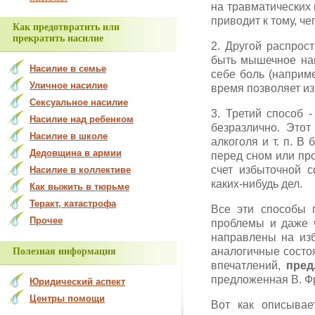
на травматических 
приводит к тому, че
Как предотвратить или
прекратить насилие
2. Другой распрос
быть мышечное напр
Насилие в семье
себе боль (наприме
Уличное насилие
время позволяет из
Сексуальное насилие
3. Третий способ 
Насилие над ребенком
безразлично. Это
Насилие в школе
алкоголя и т. п. В
Дедовщина в армии
перед сном или про
счет избыточной 
Насилие в коллективе
каких-нибудь дел.
Как выжить в тюрьме
Теракт, катастрофа
Все эти способы 
Прочее
проблемы и даже ч
направлены на изб
аналогичные состо
Полезная информация
впечатлений,
пред
предложенная В. Ф
Юридический аспект
Центры помощи
Вот как описывае