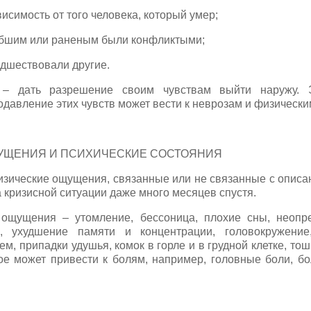
исимость от того человека, который умер;
ибшим или раненым были конфликтыми;
едшествовали другие.
 – дать разрешение своим чувствам выйти наружу. 
одавление этих чувств может вести к неврозам и физическ
УЩЕНИЯ И ПСИХИЧЕСКИЕ СОСТОЯНИЯ
физические ощущения, связанные или не связанные с описа
а кризисной ситуации даже много месяцев спустя.
ощущения – утомление, бессоница, плохие сны, неопре
, ухудшение памяти и концентрации, головокружение
ем, припадки удушья, комок в горле и в грудной клетке, то
ое может привести к болям, например, головные боли, бо