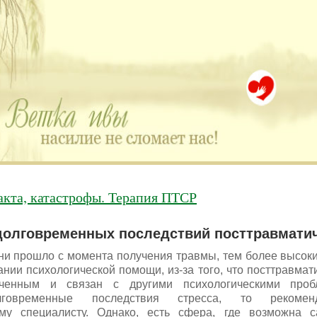
много историй, авторы которых остро нуждаются
акта, катастрофы. Терапия ПТСР
олговременных последствий посттравматич
и прошло с момента получения травмы, тем более высок
ании психологической помощи, из-за того, что посттравмат
юченным и связан с другими психологическими проб
лговременные последствия стресса, то рекомен
му специалисту. Однако, есть сфера, где возможна 