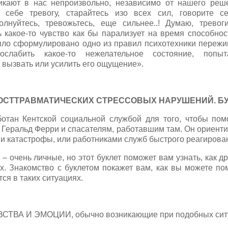
икают в нас непроизвольно, независимо от нашего реш
 себе тревогу, старайтесь изо всех сил, говорите 
олнуйтесь, тревожьтесь, еще сильнее..! Думаю, тревог
 какое-то чувство как бы парализует на время способност
ыло сформулировано одно из правил психотехники пережи
ослабить какое-то нежелательное состояние, попы
 вызвать или усилить его ощущение».
ОСТТРАВМАТИЧЕСКИХ СТРЕССОВЫХ НАРУШЕНИЙ. БУ
ботан Кентской социальной службой для того, чтобы по
 Геральд Ферри и спасателям, работавшим там. Он ориенти
и катастрофы, или работниками служб быстрого реагирова
 очень личные, но этот буклет поможет вам узнать, как др
х. Знакомство с буклетом покажет вам, как вы можете пом
тся в таких ситуациях.
ВА И ЭМОЦИИ, обычно возникающие при подобных ситу