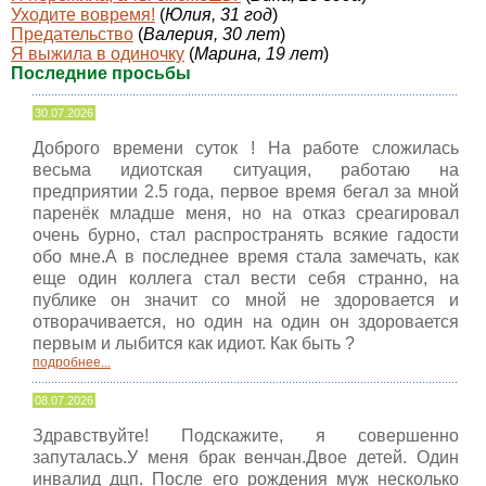
Уходите вовремя!
(
Юлия, 31 год
)
Предательство
(
Валерия, 30 лет
)
Я выжила в одиночку
(
Марина, 19 лет
)
Последние просьбы
30.07.2026
Доброго времени суток ! На работе сложилась
весьма идиотская ситуация, работаю на
предприятии 2.5 года, первое время бегал за мной
паренёк младше меня, но на отказ среагировал
очень бурно, стал распространять всякие гадости
обо мне.А в последнее время стала замечать, как
еще один коллега стал вести себя странно, на
публике он значит со мной не здоровается и
отворачивается, но один на один он здоровается
первым и лыбится как идиот. Как быть ?
подробнее...
08.07.2026
Здравствуйте! Подскажите, я совершенно
запуталась.У меня брак венчан.Двое детей. Один
инвалид дцп. После его рождения муж несколько