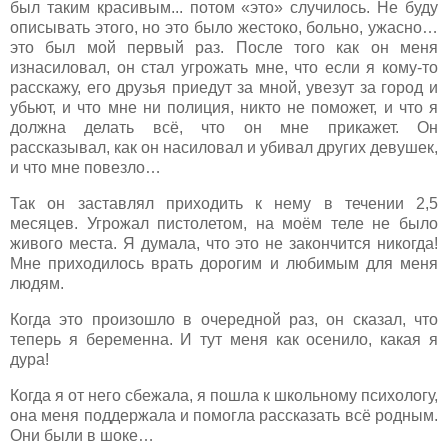
был таким красивым... потом «это» случилось. Не буду
описывать этого, но это было жестоко, больно, ужасно…
это был мой первый раз. После того как он меня
изнасиловал, он стал угрожать мне, что если я кому-то
расскажу, его друзья приедут за мной, увезут за город и
убьют, и что мне ни полиция, никто не поможет, и что я
должна делать всё, что он мне прикажет. Он
рассказывал, как он насиловал и убивал других девушек,
и что мне повезло…
Так он заставлял приходить к нему в течении 2,5
месяцев. Угрожал пистолетом, на моём теле не было
живого места. Я думала, что это не закончится никогда!
Мне приходилось врать дорогим и любимым для меня
людям.
Когда это произошло в очередной раз, он сказал, что
теперь я беременна. И тут меня как осенило, какая я
дура!
Когда я от него сбежала, я пошла к школьному психологу,
она меня поддержала и помогла рассказать всё родным.
Они были в шоке…