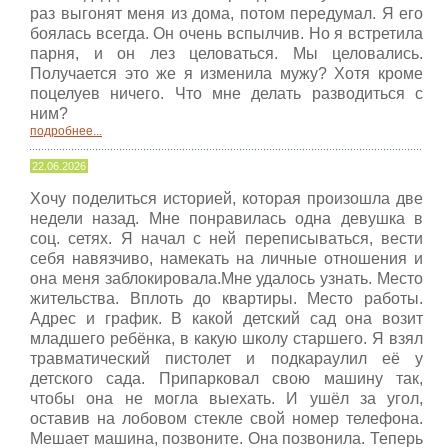
раз выгонят меня из дома, потом передумал. Я его
боялась всегда. Он очень вспылчив. Но я встретила
парня, и он лез целоваться. Мы целовались.
Получается это же я изменила мужу? Хотя кроме
поцелуев ничего. Что мне делать разводиться с
ним?
подробнее...
22.06.2026
Хочу поделиться историей, которая произошла две
недели назад. Мне понравилась одна девушка в
соц. сетях. Я начал с ней переписываться, вести
себя навязчиво, намекать на личные отношения и
она меня заблокировала.Мне удалось узнать. Место
жительства. Вплоть до квартиры. Место работы.
Адрес и график. В какой детский сад она возит
младшего ребёнка, в какую школу старшего. Я взял
травматический пистолет и подкараулил её у
детского сада. Припарковал свою машину так,
чтобы она не могла выехать. И ушёл за угол,
оставив на лобовом стекле свой номер телефона.
Мешает машина, позвоните. Она позвонила. Теперь