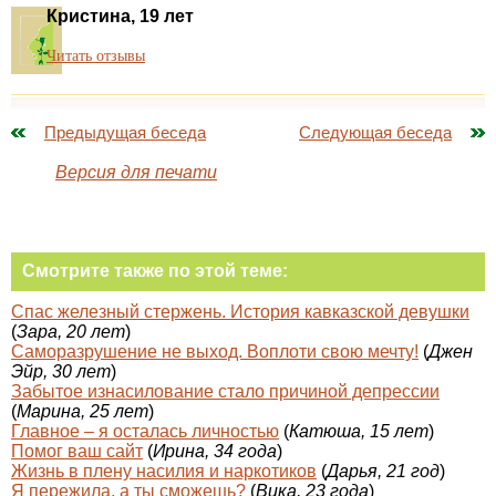
Кристина, 19 лет
Читать отзывы
Предыдущая беседа
Следующая беседа
Версия для печати
Смотрите также по этой теме:
Спас железный стержень. История кавказской девушки
(
Зара, 20 лет
)
Саморазрушение не выход. Воплоти свою мечту!
(
Джен
Эйр, 30 лет
)
Забытое изнасилование стало причиной депрессии
(
Марина, 25 лет
)
Главное – я осталась личностью
(
Катюша, 15 лет
)
Помог ваш сайт
(
Ирина, 34 года
)
Жизнь в плену насилия и наркотиков
(
Дарья, 21 год
)
Я пережила, а ты сможешь?
(
Вика, 23 года
)