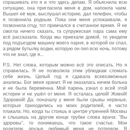
спрашивать кто я и что здесь делаю. Я объяснила всю
ситуацию, она пригласила меня в дом, напоила чаем.
Вышел её муж, выслушал историю, дал телефон, чтобы
я позвонила родным. Пока они меня успокаивали, я
позвонила отцу, тот примчался в считанное время. Я не
смогла ничего сказать, та супружеская пара сама ему
всё рассказала. Когда мы приехали домой, то увидели
под подъездом машину моего парня, в которой он спал,
а рядом бутылку водки, которую он пил всю ночь, потому
что не знал, где я...
P.S. Нет слова, которым можно всё это описать. Но я
справилась. Я не позволила этим ублюдкам сломать
себе жизнь. Целый год я сдавала всевозможные
анализы. Бог меня хранит. Я не оказалась ничем больна
и не была беременна. Мой парень узнал о всей этой
истории и не ушёл от меня. Я осталась целой! Живой!
Здоровой! Да, поначалу у меня были срывы нервные,
которые приходились на моих родителей, я часто
плакала. Но, когда ты стоишь в центре утренней Москвы
и слышишь на другом конце трубки слова врача: "Вы
здоровы", то понимаешь, что такое счастье. Мои
родители, друзья, любимый меня не потеряли. Я