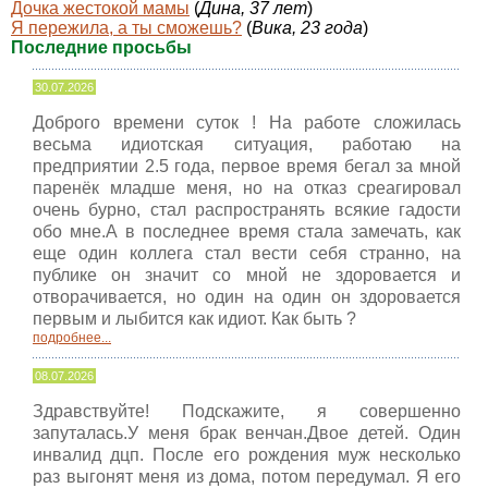
Дочка жестокой мамы
(
Дина, 37 лет
)
Я пережила, а ты сможешь?
(
Вика, 23 года
)
Последние просьбы
30.07.2026
Доброго времени суток ! На работе сложилась
весьма идиотская ситуация, работаю на
предприятии 2.5 года, первое время бегал за мной
паренёк младше меня, но на отказ среагировал
очень бурно, стал распространять всякие гадости
обо мне.А в последнее время стала замечать, как
еще один коллега стал вести себя странно, на
публике он значит со мной не здоровается и
отворачивается, но один на один он здоровается
первым и лыбится как идиот. Как быть ?
подробнее...
08.07.2026
Здравствуйте! Подскажите, я совершенно
запуталась.У меня брак венчан.Двое детей. Один
инвалид дцп. После его рождения муж несколько
раз выгонят меня из дома, потом передумал. Я его