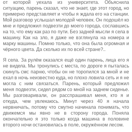
от которой уехала из университета. Объяснила
ситуацию, парень сказал, что не знает, где этот город, но
примерно представляет и чтобы я ждала его на станции.
Мой разговор услышал молодой человек. Он подошёл ко
мне и предложил подвезти до моего города, сославшись
на то, что ему как раз по пути. Без задней мысли я села в
машину. Как на зло, я даже не взглянула на номера и
марку машины. Помню только, что она была огромная и
чёрного цвета. Да сколько их по всей стране?..
Я села. За рулём оказался ещё один парень, лица его я
не видела. Мы тронулись с места, по дороге я пыталась
скинуть смс парню, чтобы он не торопился за мной и не
ехал в ночь неизвестно куда, но плохо ловила сеть и я не
могла с ним связаться. Парень, который предложил
меня подвезти, сидел рядом со мной на заднем сиденье.
Мы разговаривали, он расспрашивал меня, кто я и
откуда, чем увлекаюсь. Минут через 40 я начала
нервничать, потому что смутно начинала понимать, что
движемся мы явно не в сторону города. Поняла
окончательно я это только когда машина в половине
второго ночи остановилась в поле, окружённом лесом.