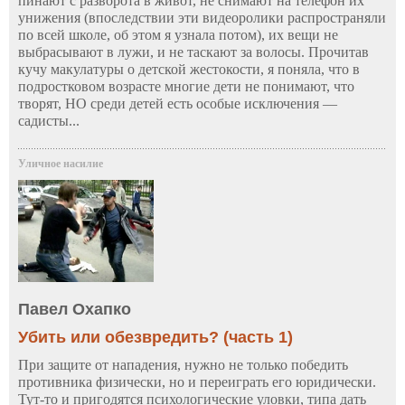
пинают с разворота в живот, не снимают на телефон их
унижения (впоследствии эти видеоролики распространяли
по всей школе, об этом я узнала потом), их вещи не
выбрасывают в лужи, и не таскают за волосы. Прочитав
кучу макулатуры о детской жестокости, я поняла, что в
подростковом возрасте многие дети не понимают, что
творят, НО среди детей есть особые исключения —
садисты...
Уличное насилие
Павел Охапко
Убить или обезвредить? (часть 1)
При защите от нападения, нужно не только победить
противника физически, но и переиграть его юридически.
Тут-то и пригодятся психологические уловки, типа дать