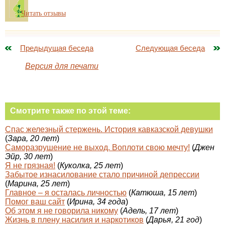
Читать отзывы
Предыдущая беседа
Следующая беседа
Версия для печати
Смотрите также по этой теме:
Спас железный стержень. История кавказской девушки
(
Зара, 20 лет
)
Саморазрушение не выход. Воплоти свою мечту!
(
Джен
Эйр, 30 лет
)
Я не грязная!
(
Куколка, 25 лет
)
Забытое изнасилование стало причиной депрессии
(
Марина, 25 лет
)
Главное – я осталась личностью
(
Катюша, 15 лет
)
Помог ваш сайт
(
Ирина, 34 года
)
Об этом я не говорила никому
(
Адель, 17 лет
)
Жизнь в плену насилия и наркотиков
(
Дарья, 21 год
)