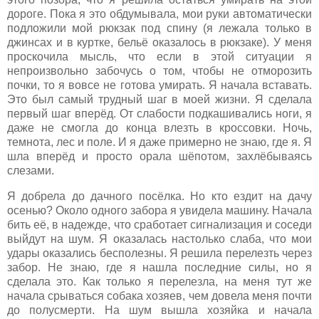
дороге. Пока я это обдумывала, мои руки автоматически
подложили мой рюкзак под спину (я лежала только в
джинсах и в куртке, бельё оказалось в рюкзаке). У меня
проскочила мысль, что если в этой ситуации я
непроизвольно забочусь о том, чтобы не отморозить
почки, то я вовсе не готова умирать. Я начала вставать.
Это был самый трудный шаг в моей жизни. Я сделала
первый шаг вперёд. От слабости подкашивались ноги, я
даже не смогла до конца влезть в кроссовки. Ночь,
темнота, лес и поле. И я даже примерно не знаю, где я. Я
шла вперёд и просто орала шёпотом, захлёбываясь
слезами.
Я добрела до дачного посёлка. Но кто ездит на дачу
осенью? Около одного забора я увидела машину. Начала
бить её, в надежде, что сработает сигнализация и соседи
выйдут на шум. Я оказалась настолько слаба, что мои
удары оказались бесполезны. Я решила перелезть через
забор. Не знаю, где я нашла последние силы, но я
сделала это. Как только я перелезла, на меня тут же
начала срываться собака хозяев, чем довела меня почти
до полусмерти. На шум вышла хозяйка и начала