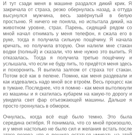
И тут сзади меня в машине раздался дикий крик. Я
закричала от страха, резко обернулась назад, а оттуда
высунулся мужчина, весь завёрнутый в белую
простыню. Я ничего не поняла, но испытала дикий, на
животном уровне, страх. Парень, сидящий рядом со
мной начал отнимать у меня телефон, я сжала его в
руке, тогда я получила сильную пощёчину. Я начала
кричать, но получила вторую. Они налили мне стакан
водки (полный) и сказали, что мне нужно это выпить. Я
отказалась. Тогда я получила третью пощёчину и
услышала, что если не буду пить, то придётся меня здесь
и похоронить. Я выпила залпом от страха тот стакан.
Потом всё как в пелене. Помню, как меня раздевали и
как издевались надо мной все втроём. Весь процесс как
в тумане. Последнее, что я помню - как меня вытолкнули
из машины и я скатилась кубарем на какую-то дорогу и
увидела свет фар отъезжающей машины. Дальше я
просто грохнулась в обморок.
Очнулась, когда всё ещё было темно. Это была
середина октября. Я понимала, что со мной произошло,
и у меня настолько не было сил и желания встать после
этого позора, что я решила остаться умирать на этой