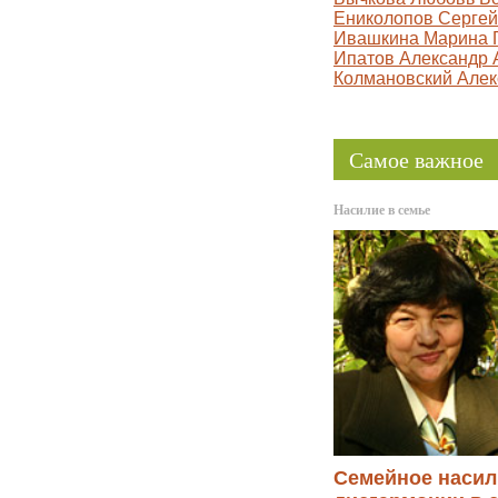
Ениколопов Сергей 
Ивашкина Марина Г
Ипатов Александр А
Колмановский Алек
Самое важное
Насилие в семье
Семейное насили