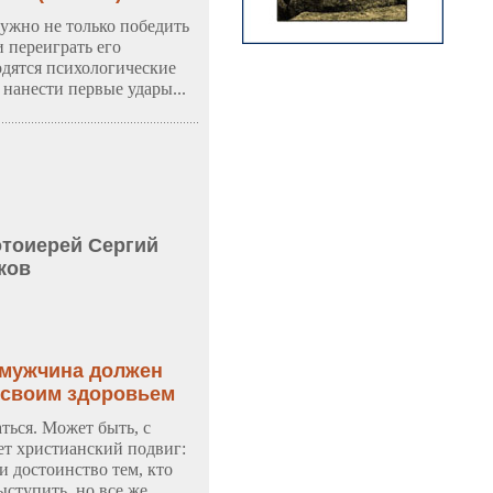
нужно не только победить
 переиграть его
одятся психологические
 нанести первые удары...
тоиерей Сергий
ков
 мужчина должен
 своим здоровьем
ться. Может быть, с
ет христианский подвиг:
и достоинство тем, кто
ыступить, но все же