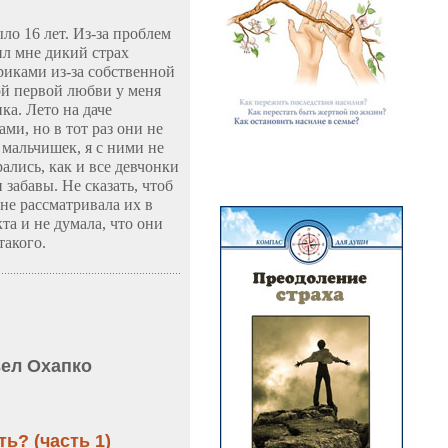
ло 16 лет. Из-за проблем
ил мне дикий страх
иками из-за собственной
ой первой любви у меня
ка. Лето на даче
ми, но в тот раз они не
 мальчишек, я с ними не
рались, как и все девчонки
 забавы. Не сказать, чтоб
 не рассматривала их в
та и не думала, что они
такого.
ел Охапко
ь? (часть 1)