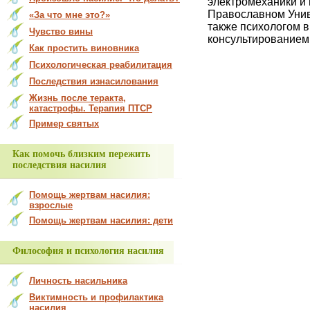
электромеханики и
Православном Унив
«За что мне это?»
также психологом 
Чувство вины
консультированием
Как простить виновника
Психологическая реабилитация
Последствия изнасилования
Жизнь после теракта,
катастрофы. Терапия ПТСР
Пример святых
Как помочь близким пережить
последствия насилия
Помощь жертвам насилия:
взрослые
Помощь жертвам насилия: дети
Философия и психология насилия
Личность насильника
Виктимность и профилактика
насилия