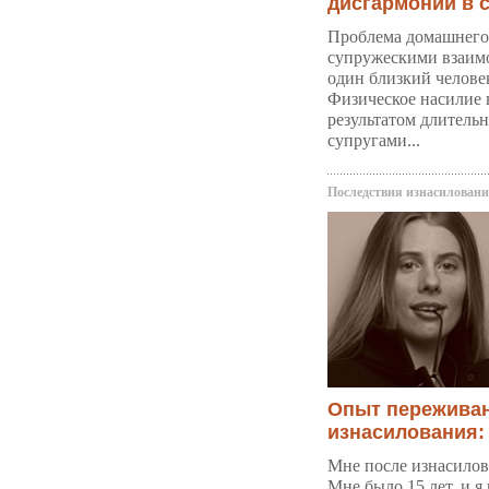
дисгармонии в 
Проблема домашнего 
супружескими взаимо
один близкий челове
Физическое насилие в
результатом длитель
супругами...
Последствия изнасилован
Опыт переживан
изнасилования:
Мне после изнасилова
Мне было 15 лет, и я