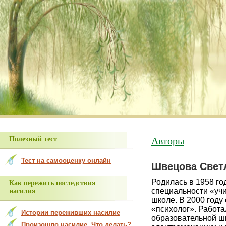
В разделе «Просьбы о помощи»
Авторы
Полезный тест
Тест на самооценку онлайн
Швецова Светл
Родилась в 1958 го
Как пережить последствия
специальности «учи
насилия
школе. В 2000 году
«психолог». Работа
Истории переживших насилие
образовательной ш
Произошло насилие. Что делать?