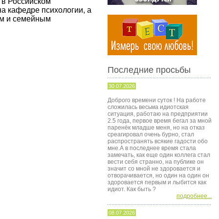
 в Российском
а кафедре психологии, а
ым и семейным
Последние просьбы
30.07.2026
Доброго времени суток ! На работе
сложилась весьма идиотская
ситуация, работаю на предприятии
2.5 года, первое время бегал за мной
паренёк младше меня, но на отказ
среагировал очень бурно, стал
распространять всякие гадости обо
мне.А в последнее время стала
замечать, как еще один коллега стал
вести себя странно, на публике он
значит со мной не здоровается и
отворачивается, но один на один он
здоровается первым и лыбится как
идиот. Как быть ?
подробнее...
08.07.2026