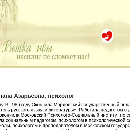
 много историй, авторы которых остро нуждаютс
ана Азарьевна, психолог
ду. В 1986 году Окончила Мордовский Государственный педа
тель русского языка и литературы». Работала педагогом в д
 окончила Московский Психолого-Социальный институт по 
ла социальным педагогом, психологом в психологической 
колы, психологом и преподавателем в Московском государ