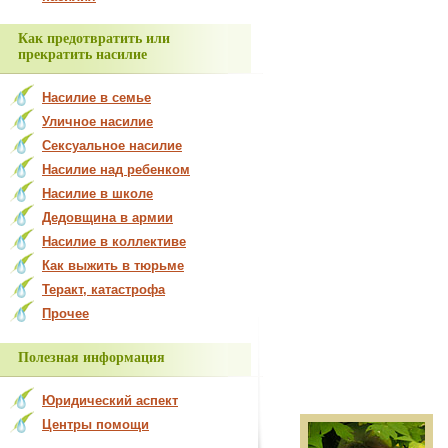
Как предотвратить или
прекратить насилие
Насилие в семье
Уличное насилие
Сексуальное насилие
Насилие над ребенком
Насилие в школе
Дедовщина в армии
Насилие в коллективе
Как выжить в тюрьме
Теракт, катастрофа
Прочее
Полезная информация
Юридический аспект
Центры помощи