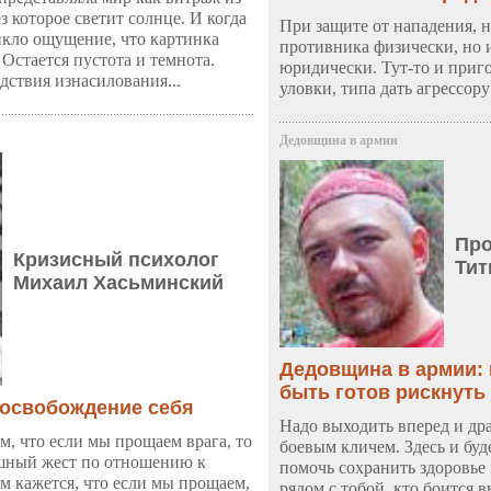
з которое светит солнце. И когда
При защите от нападения, 
икло ощущение, что картинка
противника физически, но и
 Остается пустота и темнота.
юридически. Тут-то и приг
дствия изнасилования...
уловки, типа дать агрессору
Дедовщина в армии
Про
Кризисный психолог
Тит
Михаил Хасьминский
Дедовщина в армии:
быть готов рискнуть
 освобождение себя
Надо выходить вперед и дра
м, что если мы прощаем врага, то
боевым кличем. Здесь и буд
шный жест по отношению к
помочь сохранить здоровье 
м кажется, что если мы прощаем,
рядом с тобой, кто боится в